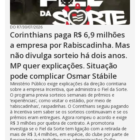
DO R7
/
30/07/2026
Corinthians paga R$ 6,9 milhões
a empresa por Rabiscadinha. Mas
não divulga sorteio há dois anos.
MP quer explicações. Situação
pode complicar Osmar Stábile
Ministério Público exige explicações da direção corintiana
sobre a empresa Incentiva, que administra o Fiel da Sorte.
O programa previa sorteios semanais de prêmios e
‘experiências’, como visitar o estádio, por meio de
‘rabiscadinhas’, raspadinhas. O Corinthians seguiu pagando
à Incentiva sem saber se os sorteios continuavam e se os
prêmios eram entregues. Agora rompeu o acordo e exige
R$ 3 milhões por quebra de contrato. A promotoria
investiga se o Fiel da Sorte tem ligação com a retirada de
mais de R$ 3,4 milhões, em espécie, do clube por parte de
funcionário que trabalhou nas administrações Duílio