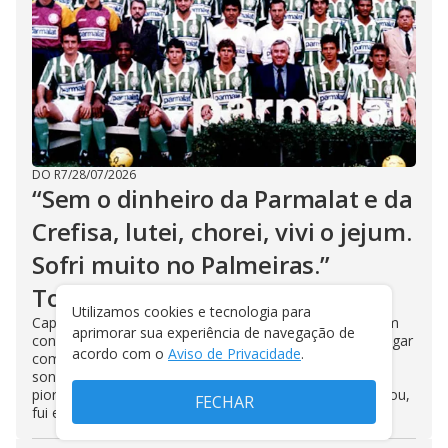
DO R7
/
28/07/2026
“Sem o dinheiro da Parmalat e da
Crefisa, lutei, chorei, vivi o jejum.
Sofri muito no Palmeiras.”
Toninho
Utilizamos cookies e tecnologia para
Capitão do Palmeiras quando o clube ficou 16 anos sem
aprimorar sua experiência de navegação de
conquistas, Toninho Cecílio relembra como era difícil jogar
acordo com o
Aviso de Privacidade
.
com a camisa verde. ‘Tenho muito orgulho. Realizei o
sonho da minha vida. Mas o clube viveu um dos seus
piores momentos da história. Quando a Parmalat chegou,
FECHAR
fui embora. Errei...’