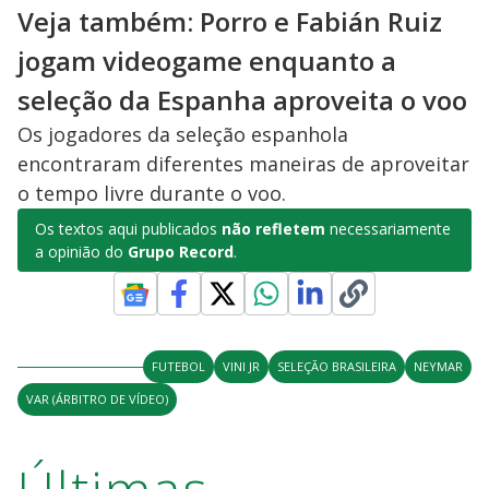
Veja também: Porro e Fabián Ruiz
jogam videogame enquanto a
seleção da Espanha aproveita o voo
Os jogadores da seleção espanhola
encontraram diferentes maneiras de aproveitar
o tempo livre durante o voo.
Os textos aqui publicados
não refletem
necessariamente
a opinião do
Grupo Record
.
FUTEBOL
VINI JR
SELEÇÃO BRASILEIRA
NEYMAR
VAR (ÁRBITRO DE VÍDEO)