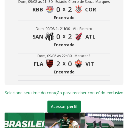
Dom, 09/08 às 21h30 - Estádio Cícero de Souza Marques
0
2
RBB
COR
X
Encerrado
Dom, 09/08 às 21h30 - Vila Belmiro
0
2
SAN
ATL
X
Encerrado
Dom, 09/08 às 22h30 - Maracanã
2
0
FLA
VIT
X
Encerrado
Selecione seu time do coração para receber conteúdo exclusivo
Acessar perfil