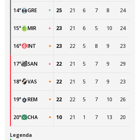
14
°
GRE
25
21
6
7
8
24
27
15
°
MIR
23
21
6
5
10
24
30
16
°
INT
23
22
5
8
9
23
27
17
°
SAN
22
21
5
7
9
29
35
18
°
VAS
22
21
5
7
9
23
31
19
°
REM
22
22
5
7
10
26
36
20
°
CHA
10
21
1
7
13
20
43
Legenda