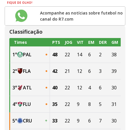
FIQUE DE OLHO!
Acompanhe as notícias sobre futebol no
canal do R7.com
Classificação
Times
PTS
JOG
VIT
EM
DER
GM
GC
1
°
PAL
48
22
14
6
2
38
16
2
°
FLA
42
21
12
6
3
39
18
3
°
ATL
40
22
12
4
6
30
19
4
°
FLU
35
22
9
8
5
31
26
5
°
CRU
33
22
9
6
7
30
31