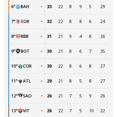
6
°
BAH
33
22
8
9
5
29
25
7
°
COR
32
22
8
8
6
24
20
8
°
RBB
31
21
9
4
8
26
22
9
°
BOT
30
21
8
6
7
35
33
10
°
COR
30
22
8
6
8
27
29
11
°
ATL
29
21
8
5
8
27
27
12
°
SAO
26
21
7
5
9
26
25
13
°
VIT
26
22
7
5
10
22
33