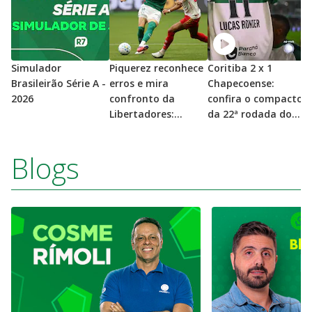
Simulador
Piquerez reconhece
Coritiba 2 x 1
P
Brasileirão Série A -
erros e mira
Chapecoense:
v
2026
confronto da
confira o compacto
d
Libertadores:
da 22ª rodada do
d
“temos que mudar
Brasileirão
e
isso para quarta”
'
Blogs