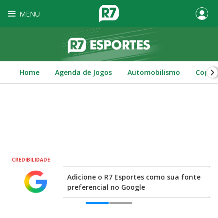
MENU
Home
Agenda de Jogos
Automobilismo
Copa 
CREDIBILIDADE
no
Adicione o R7 Esportes como sua fonte
preferencial no Google
0
1