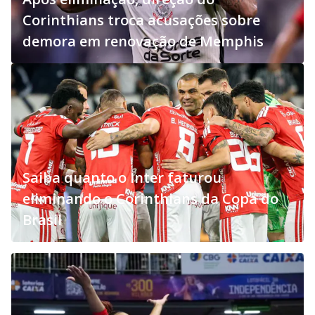
Corinthians troca acusações sobre
demora em renovação de Memphis
Saiba quanto o Inter faturou
eliminando o Corinthians da Copa do
Brasil