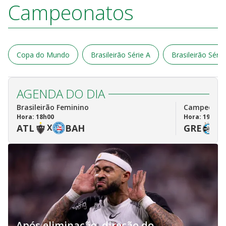
Campeonatos
Copa do Mundo
Brasileirão Série A
Brasileirão Série
AGENDA DO DIA
Brasileirão Feminino
Campeonato 
Hora: 18h00
Hora: 19h00
ATL
X
BAH
GRE
X
Após eliminação, direção do