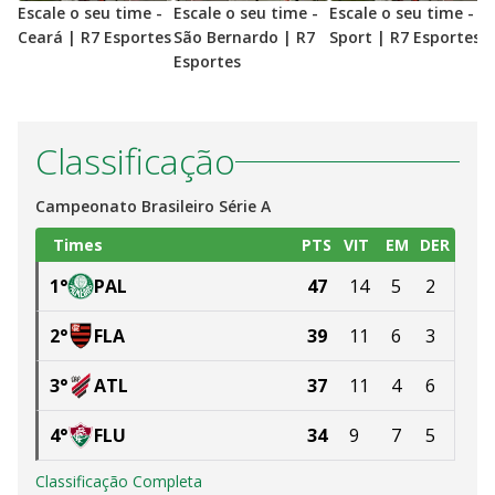
Escale o seu time -
Escale o seu time -
Escale o seu time -
E
Ceará | R7 Esportes
São Bernardo | R7
Sport | R7 Esportes
V
Esportes
E
Classificação
Campeonato Brasileiro Série A
Times
PTS
VIT
EM
DER
1
°
PAL
47
14
5
2
2
°
FLA
39
11
6
3
3
°
ATL
37
11
4
6
4
°
FLU
34
9
7
5
Classificação Completa