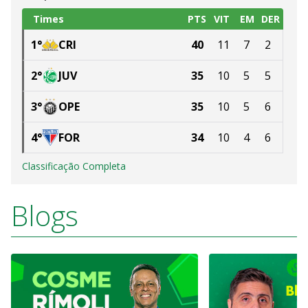
Times
PTS
VIT
EM
DER
1
°
CRI
40
11
7
2
2
°
JUV
35
10
5
5
3
°
OPE
35
10
5
6
4
°
FOR
34
10
4
6
Classificação Completa
Blogs