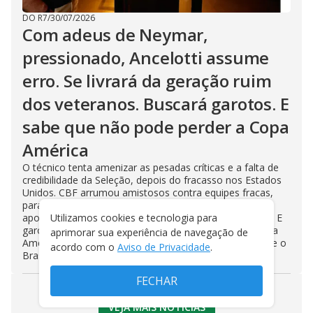
DO R7
/
30/07/2026
Com adeus de Neymar,
pressionado, Ancelotti assume
erro. Se livrará da geração ruim
dos veteranos. Buscará garotos. E
sabe que não pode perder a Copa
América
O técnico tenta amenizar as pesadas críticas e a falta de
credibilidade da Seleção, depois do fracasso nos Estados
Unidos. CBF arrumou amistosos contra equipes fracas,
para dar confiança ao ‘novo time’. E Ancelotti promete
apostar muito mais em jogadores que atuam no Brasil. E
Utilizamos cookies e tecnologia para
garotos. Para amenizar o ambiente, a meta será a Copa
aprimorar sua experiência de navegação de
América de 2028. Com risco até de sua permanência, se o
acordo com o
Aviso de Privacidade
.
Brasil perder
FECHAR
VEJA MAIS NOTÍCIAS