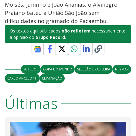
Moisés, Juninho e João Ananias, o Alvinegro
Praiano bateu a União São João sem
dificuldades no gramado do Pacaembu.
Os textos aqui publicados
não refletem
necessariamente
a opinião do
Grupo Record
.
FUTEBOL
COPA DO MUNDO
SELEÇÃO BRASILEIRA
NEYMAR
CARLO ANCELOTTI
ELIMINAÇÃO
Últimas