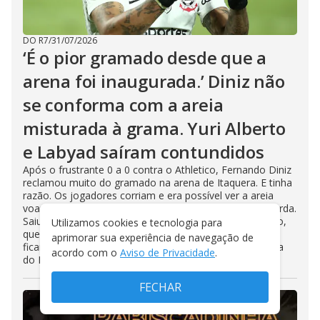
DO R7
/
31/07/2026
‘É o pior gramado desde que a
arena foi inaugurada.’ Diniz não
se conforma com a areia
misturada à grama. Yuri Alberto
e Labyad saíram contundidos
Após o frustrante 0 a 0 contra o Athletico, Fernando Diniz
reclamou muito do gramado na arena de Itaquera. E tinha
razão. Os jogadores corriam e era possível ver a areia
voando. Yuri Alberto sentiu forte fisgada na coxa esquerda.
Saiu do jogo chorando muito. O medo é de estiramento,
Utilizamos cookies e tecnologia para
que pode tirá-lo meses do futebol. Ele e Ladyad devem
aprimorar sua experiência de navegação de
ficar de fora contra o Internacional, domingo, pela Copa
acordo com o
Aviso de Privacidade
.
do Brasil
FECHAR