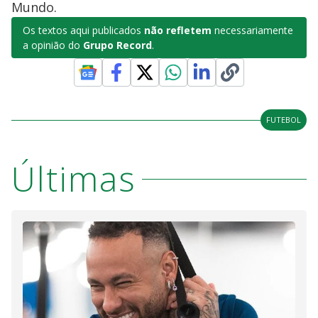
Mundo.
Os textos aqui publicados
não refletem
necessariamente
a opinião do
Grupo Record
.
FUTEBOL
Últimas