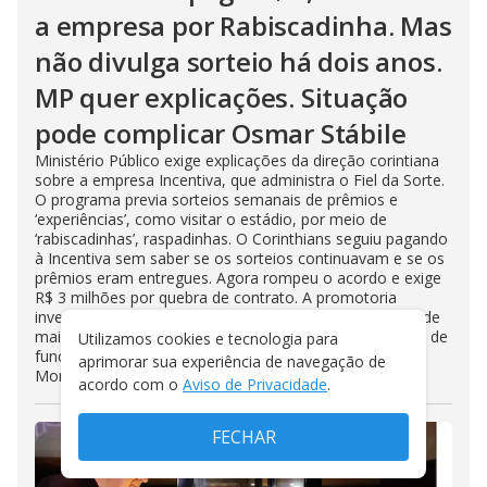
a empresa por Rabiscadinha. Mas
não divulga sorteio há dois anos.
MP quer explicações. Situação
pode complicar Osmar Stábile
Ministério Público exige explicações da direção corintiana
sobre a empresa Incentiva, que administra o Fiel da Sorte.
O programa previa sorteios semanais de prêmios e
‘experiências’, como visitar o estádio, por meio de
‘rabiscadinhas’, raspadinhas. O Corinthians seguiu pagando
à Incentiva sem saber se os sorteios continuavam e se os
prêmios eram entregues. Agora rompeu o acordo e exige
R$ 3 milhões por quebra de contrato. A promotoria
investiga se o Fiel da Sorte tem ligação com a retirada de
mais de R$ 3,4 milhões, em espécie, do clube por parte de
Utilizamos cookies e tecnologia para
funcionário que trabalhou nas administrações Duílio
aprimorar sua experiência de navegação de
Monteiro Alves e Andrés Sanchez
acordo com o
Aviso de Privacidade
.
FECHAR