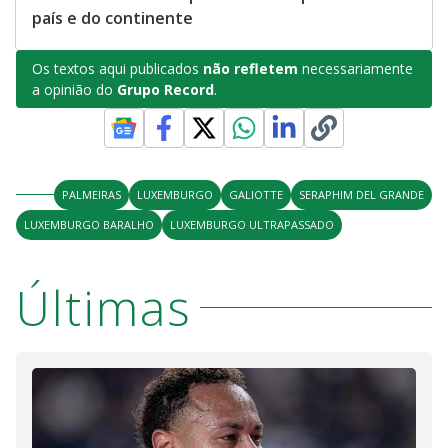
país e do continente
Os textos aqui publicados
não refletem
necessariamente
a opinião do
Grupo Record
.
PALMEIRAS
LUXEMBURGO
GALIOTTE
SERAPHIM DEL GRANDE
LUXEMBURGO BARALHO
LUXEMBURGO ULTRAPASSADO
Últimas