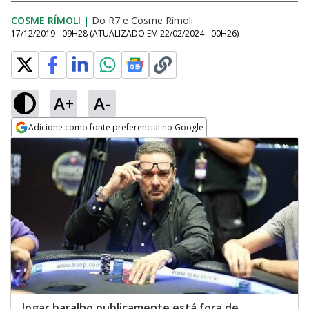
COSME RÍMOLI
|
Do R7
e
Cosme Rímoli
17/12/2019 - 09H28
(ATUALIZADO EM
22/02/2024 - 00H26
)
A+
A-
Adicione como fonte preferencial no Google
Opens in new window
Jogar baralho publicamente está fora de