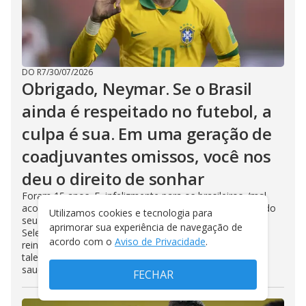
DO R7
/
30/07/2026
Obrigado, Neymar. Se o Brasil
ainda é respeitado no futebol, a
culpa é sua. Em uma geração de
coadjuvantes omissos, você nos
deu o direito de sonhar
Foram 15 anos. E, infelizmente para os brasileiros, ‘mal
acompanhado’. Cercado por jogadores sem a metade do
Utilizamos cookies e tecnologia para
seu talento, coadjuvantes nos seus clubes, omissos na
aprimorar sua experiência de navegação de
Seleção. Travados nos momentos decisivos. Neymar
acordo com o
Aviso de Privacidade
.
reinou sozinho. Isolado. Apesar de todos os erros, seu
talento tem de ser reverenciado no adeus à Seleção. A
saudade já incomoda
FECHAR