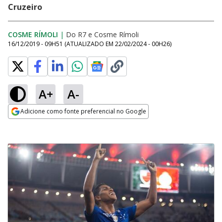
Cruzeiro
COSME RÍMOLI
|
Do R7
e
Cosme Rímoli
16/12/2019 - 09H51
(ATUALIZADO EM
22/02/2024 - 00H26
)
A+
A-
Adicione como fonte preferencial no Google
Opens in new window