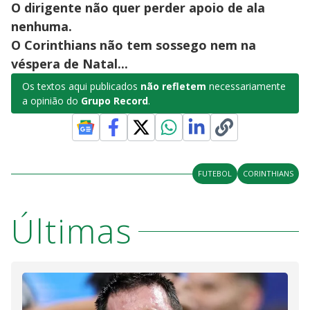
O dirigente não quer perder apoio de ala
nenhuma.
O Corinthians não tem sossego nem na
véspera de Natal...
Os textos aqui publicados
não refletem
necessariamente
a opinião do
Grupo Record
.
FUTEBOL
CORINTHIANS
Últimas