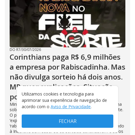
DO R7
/
30/07/2026
Corinthians paga R$ 6,9 milhões
a empresa por Rabiscadinha. Mas
não divulga sorteio há dois anos.
MP quer explicações. Situação
Utilizamos cookies e tecnologia para
pode complicar Osmar Stábile
aprimorar sua experiência de navegação de
Ministério Público exige explicações da direção corintiana
acordo com o
Aviso de Privacidade
.
sobre a empresa Incentiva, que administra o Fiel da Sorte.
O programa previa sorteios semanais de prêmios e
‘experiências’, como visitar o estádio, por meio de
FECHAR
‘rabiscadinhas’, raspadinhas. O Corinthians seguiu pagando
à Incentiva sem saber se os sorteios continuavam e se os