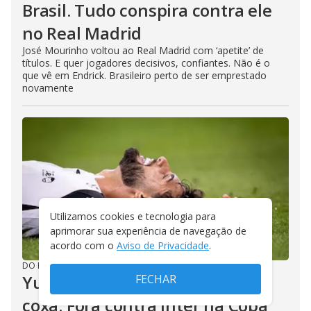
Brasil. Tudo conspira contra ele
no Real Madrid
José Mourinho voltou ao Real Madrid com ‘apetite’ de
títulos. E quer jogadores decisivos, confiantes. Não é o
que vê em Endrick. Brasileiro perto de ser emprestado
novamente
Utilizamos cookies e tecnologia para
aprimorar sua experiência de navegação de
acordo com o
Aviso de Privacidade
.
DO R7
/
31/07/2026
Yuri Alberto. Estiramento na
FECHAR
coxa. Fora contra Inter na Copa