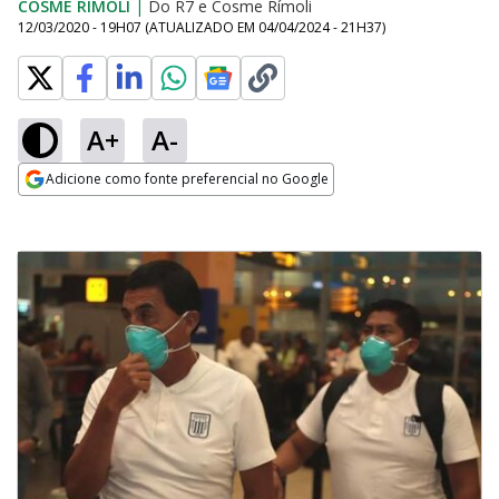
COSME RÍMOLI
|
Do R7
e
Cosme Rímoli
12/03/2020 - 19H07
(ATUALIZADO EM
04/04/2024 - 21H37
)
A+
A-
Adicione como fonte preferencial no Google
Opens in new window