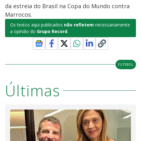
da estreia do Brasil na Copa do Mundo contra
Marrocos.
Os textos aqui publicados
não refletem
necessariamente
a opinião do
Grupo Record
.
FUTEBOL
Últimas