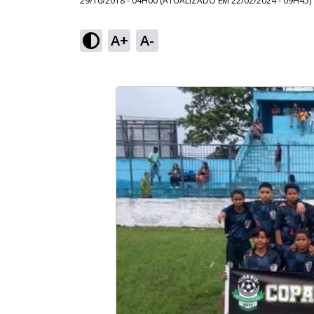
29/10/2018 - 04H00
(ATUALIZADO EM
22/02/2024 - 09H45
)
A+
A-