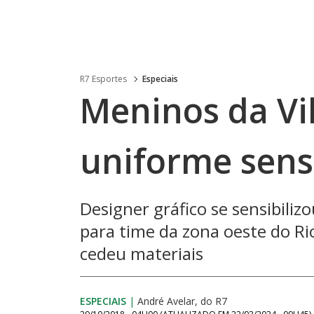
R7 Esportes
Especiais
Meninos da Vi
uniforme sens
Designer gráfico se sensibiliz
para time da zona oeste do Rio
cedeu materiais
ESPECIAIS
|
André Avelar, do R7