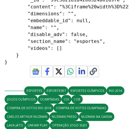
        "content": "%3Ciframe%20width%3D%22
        "dimensions": "",

        "embeddable_id": null,

        "name": "",

        "disable_adv": false,

        "section_name": "esportes",

        "videos": []

    }

}
ESPORTES
ESPORTESR7
ESPORTES OLÍMPICOS
RIO 2016
JOGOS OLÍMPICOS
OLIMPÍADAS
COI
COB
COMPRA DE VOTOS RIO 2016
COMPRA DE VOTOS OLIMPÍADAS
CARLOS ARTHUR NUZMAN
NUZMAN PRESO
NUZMAN NA CADEIA
LAVA JATO
UNFAIR PLAY
OPERAÇÃO JOGO SUJO