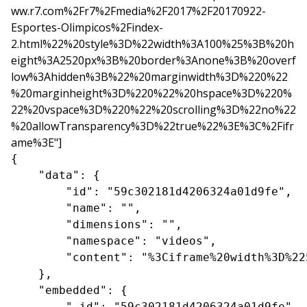
ww.r7.com%2Fr7%2Fmedia%2F2017%2F20170922-
Esportes-Olimpicos%2Findex-
2.html%22%20style%3D%22width%3A100%25%3B%20h
eight%3A2520px%3B%20border%3Anone%3B%20overf
low%3Ahidden%3B%22%20marginwidth%3D%220%22
%20marginheight%3D%220%22%20hspace%3D%220%
22%20vspace%3D%220%22%20scrolling%3D%22no%22
%20allowTransparency%3D%22true%22%3E%3C%2Fifr
ame%3E"]
{

    "data": {

        "id": "59c302181d4206324a01d9fe",

        "name": "",

        "dimensions": "",

        "namespace": "videos",

        "content": "%3Ciframe%20width%3D%22
    },

    "embedded": {

        "_id": "59c302181d4206324a01d9fe",
