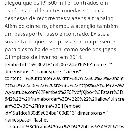
alegou que os R$ 500 mil encontrados em
espécies de diferentes moedas são para
despesas de recorrentes viagens a trabalho.
Além do dinheiro, chamou a atenção também
um passaporte russo encontrado. Existe a
suspeita de que esse possa ser um presente
para a escolha de Sochi como sede dos Jogos
Olímpicos de Inverno, em 2014.
[embed id="59c302181d4206324a01d9fe" name=""
dimensions="" namespace="videos"
content="%3Ciframe%20width%3D%22560%22%20heig
ht%3D%22315%22%20src%3D%22https%3A%2F%2Fww
w.youtube.com%2Fembed%2F6PybfjXjbo4%3Fstart%3D
642%22%20frameborder%3D%220%22%20allowfullscre
en%3E%3C%2Fiframe%3E"] [embed
id="5a1dce630d9a034ba100d013" dimensions=""
namespace="flashes"
content="%3Ciframe%20src%3D%22https%3A%2F%2Fw