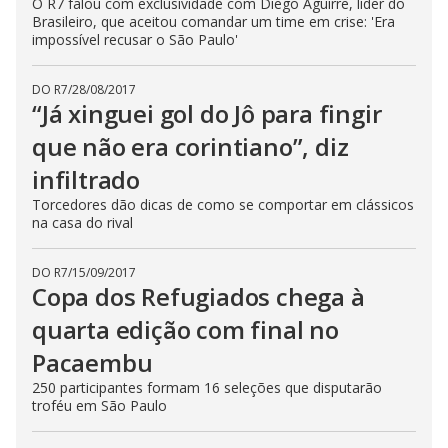
O R7 falou com exclusividade com Diego Aguirre, líder do
Brasileiro, que aceitou comandar um time em crise: 'Era
impossível recusar o São Paulo'
DO R7
/
28/08/2017
“Já xinguei gol do Jô para fingir
que não era corintiano”, diz
infiltrado
Torcedores dão dicas de como se comportar em clássicos
na casa do rival
DO R7
/
15/09/2017
Copa dos Refugiados chega à
quarta edição com final no
Pacaembu
250 participantes formam 16 seleções que disputarão
troféu em São Paulo