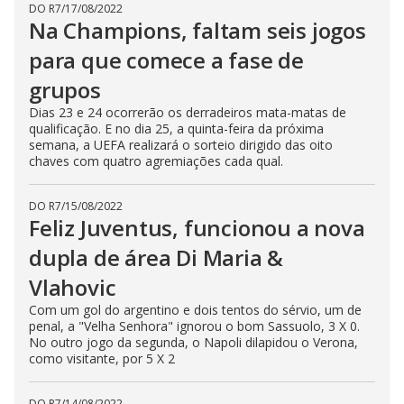
DO R7
/
17/08/2022
Na Champions, faltam seis jogos
para que comece a fase de
grupos
Dias 23 e 24 ocorrerão os derradeiros mata-matas de
qualificação. E no dia 25, a quinta-feira da próxima
semana, a UEFA realizará o sorteio dirigido das oito
chaves com quatro agremiações cada qual.
DO R7
/
15/08/2022
Feliz Juventus, funcionou a nova
dupla de área Di Maria &
Vlahovic
Com um gol do argentino e dois tentos do sérvio, um de
penal, a "Velha Senhora" ignorou o bom Sassuolo, 3 X 0.
No outro jogo da segunda, o Napoli dilapidou o Verona,
como visitante, por 5 X 2
DO R7
/
14/08/2022