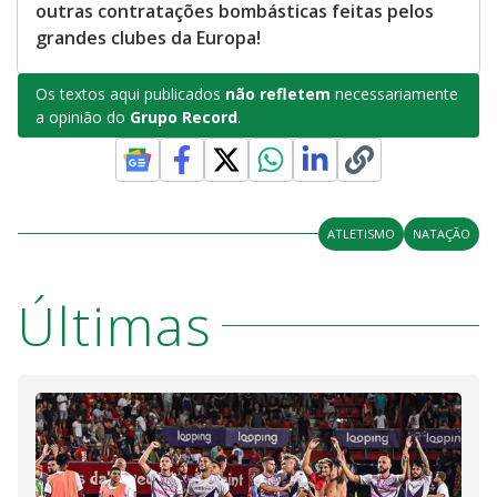
outras contratações bombásticas feitas pelos
grandes clubes da Europa!
Os textos aqui publicados
não refletem
necessariamente
a opinião do
Grupo Record
.
ATLETISMO
NATAÇÃO
Últimas