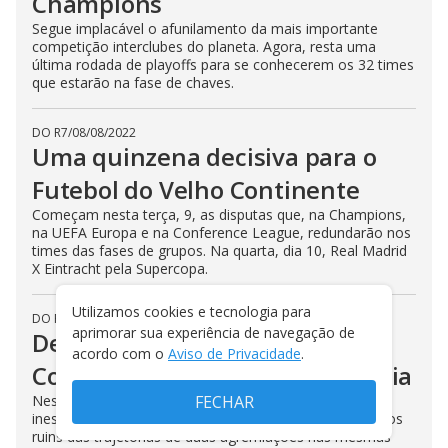
Champions
Segue implacável o afunilamento da mais importante
competição interclubes do planeta. Agora, resta uma
última rodada de playoffs para se conhecerem os 32 times
que estarão na fase de chaves.
DO R7
/
08/08/2022
Uma quinzena decisiva para o
Futebol do Velho Continente
Começam nesta terça, 9, as disputas que, na Champions,
na UEFA Europa e na Conference League, redundarão nos
times das fases de grupos. Na quarta, dia 10, Real Madrid
X Eintracht pela Supercopa.
Utilizamos cookies e tecnologia para
DO R7
/
07/08/2022
aprimorar sua experiência de navegação de
De como o acaso aproximou o
acordo com o
Aviso de Privacidade
.
Corinthians e a Juventus da Itália
Nestes últimos tempos, uma série de eventos, do
FECHAR
inesperado ao infortúnio, tornou bem parecidos os lados
ruins das trajetórias de duas agremiações nas mesmas