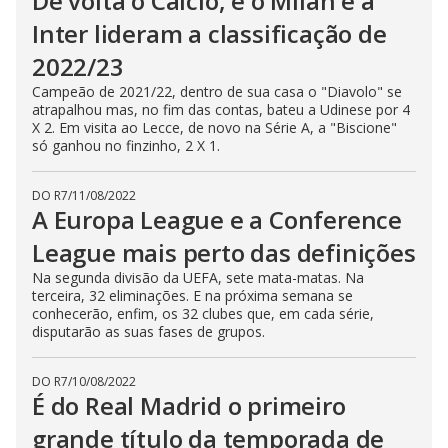
De volta o Calcio, e o Milan e a
Inter lideram a classificação de
2022/23
Campeão de 2021/22, dentro de sua casa o "Diavolo" se
atrapalhou mas, no fim das contas, bateu a Udinese por 4
X 2. Em visita ao Lecce, de novo na Série A, a "Biscione"
só ganhou no finzinho, 2 X 1.
DO R7
/
11/08/2022
A Europa League e a Conference
League mais perto das definições
Na segunda divisão da UEFA, sete mata-matas. Na
terceira, 32 eliminações. E na próxima semana se
conhecerão, enfim, os 32 clubes que, em cada série,
disputarão as suas fases de grupos.
DO R7
/
10/08/2022
É do Real Madrid o primeiro
grande título da temporada de