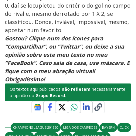
0, daí se locupletou do critério do gol no campo
do rival e, mesmo derrotado por 1 X 2, se
classificou. Donde, inviável, impossível, mesmo,
apostar num favorito.
Gostou? Clique num dos ícones para
“Compartilhar”, ou “Twittar”, ou deixe a sua
opinião sobre este meu texto no meu
“FaceBook”. Caso saia de casa, use máscara. E
fique com o meu abração virtual!
Obrigadíssimo!
Os textos aqui publicados
não refletem
necessariamente
a opinião do
Grupo Record
.
CHAMPIONS LEAGUE 201920
LIGA DOS CAMPEÕES
BAYERN
CLICK