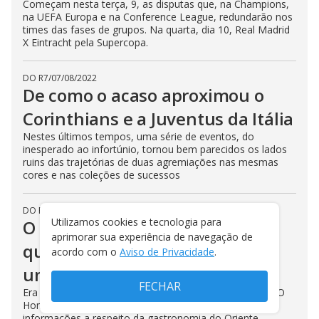
Começam nesta terça, 9, as disputas que, na Champions,
na UEFA Europa e na Conference League, redundarão nos
times das fases de grupos. Na quarta, dia 10, Real Madrid
X Eintracht pela Supercopa.
DO R7
/
07/08/2022
De como o acaso aproximou o
Corinthians e a Juventus da Itália
Nestes últimos tempos, uma série de eventos, do
inesperado ao infortúnio, tornou bem parecidos os lados
ruins das trajetórias de duas agremiações nas mesmas
cores e nas coleções de sucessos
DO R7
/
05/08/2022
Utilizamos cookies e tecnologia para
O divertidíssimo momento em
aprimorar sua experiência de navegação de
que ajudei Jô Soares a escrever
acordo com o
Aviso de Privacidade
.
um livro
FECHAR
Era para ser um segredo o modo como colaborei em "O
Homem que Matou Getúlio Vargas". Passei todas as
informações a respeito da gastronomia do Oriente