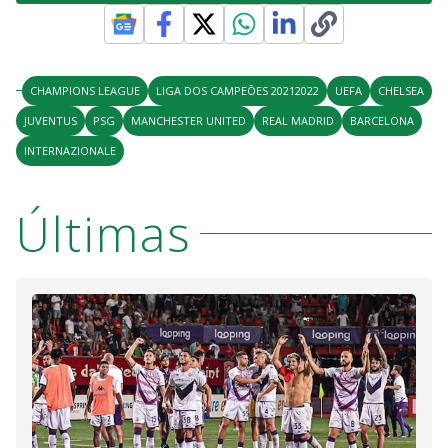
CHAMPIONS LEAGUE
LIGA DOS CAMPEÕES 20212022
UEFA
CHELSEA
JUVENTUS
PSG
MANCHESTER UNITED
REAL MADRID
BARCELONA
INTERNAZIONALE
Últimas