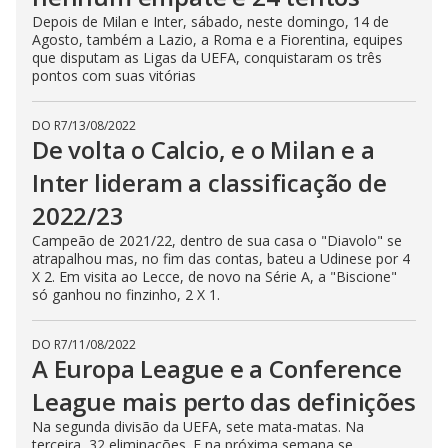
Depois de Milan e Inter, sábado, neste domingo, 14 de
Agosto, também a Lazio, a Roma e a Fiorentina, equipes
que disputam as Ligas da UEFA, conquistaram os três
pontos com suas vitórias
DO R7
/
13/08/2022
De volta o Calcio, e o Milan e a
Inter lideram a classificação de
2022/23
Campeão de 2021/22, dentro de sua casa o "Diavolo" se
atrapalhou mas, no fim das contas, bateu a Udinese por 4
X 2. Em visita ao Lecce, de novo na Série A, a "Biscione"
só ganhou no finzinho, 2 X 1.
DO R7
/
11/08/2022
A Europa League e a Conference
League mais perto das definições
Na segunda divisão da UEFA, sete mata-matas. Na
terceira, 32 eliminações. E na próxima semana se