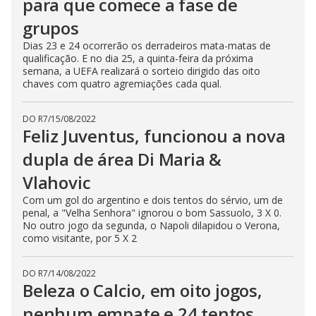
para que comece a fase de
grupos
Dias 23 e 24 ocorrerão os derradeiros mata-matas de
qualificação. E no dia 25, a quinta-feira da próxima
semana, a UEFA realizará o sorteio dirigido das oito
chaves com quatro agremiações cada qual.
DO R7
/
15/08/2022
Feliz Juventus, funcionou a nova
dupla de área Di Maria &
Vlahovic
Com um gol do argentino e dois tentos do sérvio, um de
penal, a "Velha Senhora" ignorou o bom Sassuolo, 3 X 0.
No outro jogo da segunda, o Napoli dilapidou o Verona,
como visitante, por 5 X 2
DO R7
/
14/08/2022
Beleza o Calcio, em oito jogos,
nenhum empate e 24 tentos