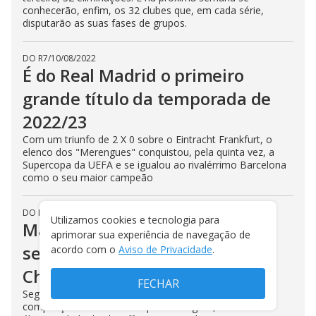
conhecerão, enfim, os 32 clubes que, em cada série,
disputarão as suas fases de grupos.
DO R7
/
10/08/2022
É do Real Madrid o primeiro
grande título da temporada de
2022/23
Com um triunfo de 2 X 0 sobre o Eintracht Frankfurt, o
elenco dos "Merengues" conquistou, pela quinta vez, a
Supercopa da UEFA e se igualou ao rivalérrimo Barcelona
como o seu maior campeão
DO R7
/
09/08/2022
Utilizamos cookies e tecnologia para
Mais dez sobreviventes, a uma
aprimorar sua experiência de navegação de
semana dos grupos da
acordo com o
Aviso de Privacidade
.
Champions
FECHAR
Segue implacável o afunilamento da mais importante
competição interclubes do planeta. Agora, resta uma