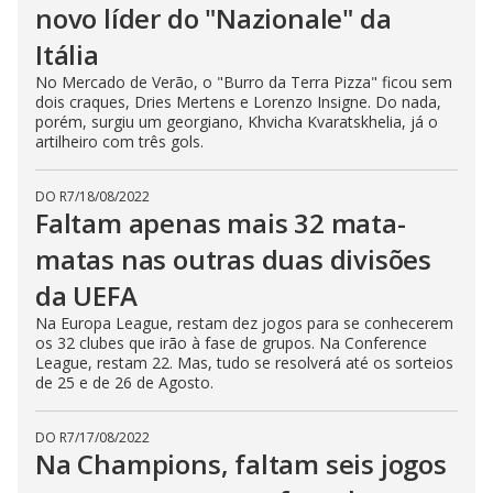
novo líder do "Nazionale" da
Itália
No Mercado de Verão, o "Burro da Terra Pizza" ficou sem
dois craques, Dries Mertens e Lorenzo Insigne. Do nada,
porém, surgiu um georgiano, Khvicha Kvaratskhelia, já o
artilheiro com três gols.
DO R7
/
18/08/2022
Faltam apenas mais 32 mata-
matas nas outras duas divisões
da UEFA
Na Europa League, restam dez jogos para se conhecerem
os 32 clubes que irão à fase de grupos. Na Conference
League, restam 22. Mas, tudo se resolverá até os sorteios
de 25 e de 26 de Agosto.
DO R7
/
17/08/2022
Na Champions, faltam seis jogos