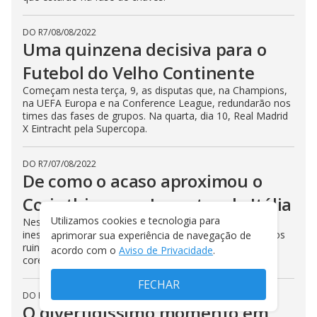
DO R7
/
08/08/2022
Uma quinzena decisiva para o
Futebol do Velho Continente
Começam nesta terça, 9, as disputas que, na Champions,
na UEFA Europa e na Conference League, redundarão nos
times das fases de grupos. Na quarta, dia 10, Real Madrid
X Eintracht pela Supercopa.
DO R7
/
07/08/2022
De como o acaso aproximou o
Corinthians e a Juventus da Itália
Utilizamos cookies e tecnologia para
Nestes últimos tempos, uma série de eventos, do
inesperado ao infortúnio, tornou bem parecidos os lados
aprimorar sua experiência de navegação de
ruins das trajetórias de duas agremiações nas mesmas
acordo com o
Aviso de Privacidade
.
cores e nas coleções de sucessos
FECHAR
DO R7
/
05/08/2022
O divertidíssimo momento em