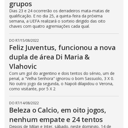
grupos
Dias 23 e 24 ocorrerão os derradeiros mata-matas de
qualificação. E no dia 25, a quinta-feira da próxima
semana, a UEFA realizará o sorteio dirigido das oito
chaves com quatro agremiações cada qual.
DO R7
/
15/08/2022
Feliz Juventus, funcionou a nova
dupla de área Di Maria &
Vlahovic
Com um gol do argentino e dois tentos do sérvio, um de
penal, a "Velha Senhora" ignorou o bom Sassuolo, 3 X 0.
No outro jogo da segunda, o Napoli dilapidou o Verona,
como visitante, por 5 X 2
DO R7
/
14/08/2022
Beleza o Calcio, em oito jogos,
nenhum empate e 24 tentos
Depois de Milan e Inter, sábado, neste domingo, 14 de