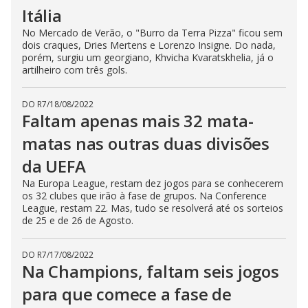
Itália
No Mercado de Verão, o "Burro da Terra Pizza" ficou sem
dois craques, Dries Mertens e Lorenzo Insigne. Do nada,
porém, surgiu um georgiano, Khvicha Kvaratskhelia, já o
artilheiro com três gols.
DO R7
/
18/08/2022
Faltam apenas mais 32 mata-
matas nas outras duas divisões
da UEFA
Na Europa League, restam dez jogos para se conhecerem
os 32 clubes que irão à fase de grupos. Na Conference
League, restam 22. Mas, tudo se resolverá até os sorteios
de 25 e de 26 de Agosto.
DO R7
/
17/08/2022
Na Champions, faltam seis jogos
para que comece a fase de