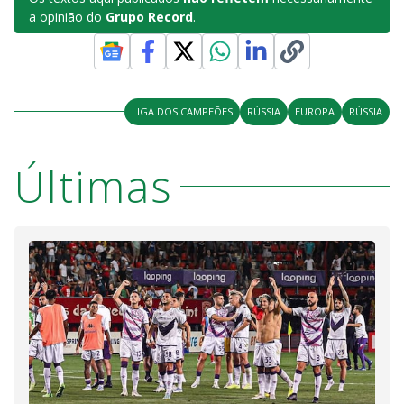
a opinião do
Grupo Record
.
LIGA DOS CAMPEÕES
RÚSSIA
EUROPA
RÚSSIA
Últimas