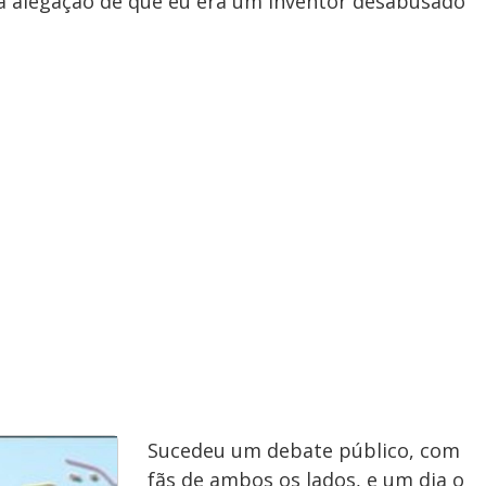
a alegação de que eu era um inventor desabusado
Sucedeu um debate público, com
fãs de ambos os lados, e um dia o