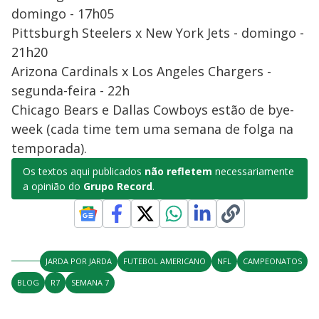
domingo - 17h05
Pittsburgh Steelers x New York Jets - domingo -
21h20
Arizona Cardinals x Los Angeles Chargers -
segunda-feira - 22h
Chicago Bears e Dallas Cowboys estão de bye-
week (cada time tem uma semana de folga na
temporada).
Os textos aqui publicados
não refletem
necessariamente
a opinião do
Grupo Record
.
JARDA POR JARDA
FUTEBOL AMERICANO
NFL
CAMPEONATOS
BLOG
R7
SEMANA 7