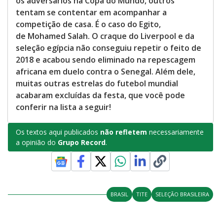
os adversários na Copa do Mundo, outros
tentam se contentar em acompanhar a
competição de casa. É o caso do Egito,
de Mohamed Salah. O craque do Liverpool e da
seleção egípcia não conseguiu repetir o feito de
2018 e acabou sendo eliminado na repescagem
africana em duelo contra o Senegal. Além dele,
muitas outras estrelas do futebol mundial
acabaram excluídas da festa, que você pode
conferir na lista a seguir!
Os textos aqui publicados
não refletem
necessariamente
a opinião do
Grupo Record
.
BRASIL
TITE
SELEÇÃO BRASILEIRA