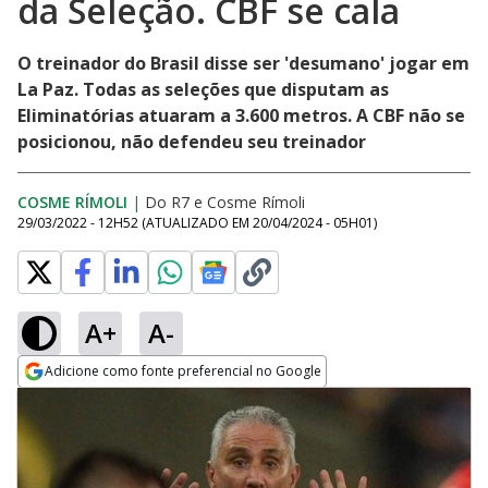
da Seleção. CBF se cala
O treinador do Brasil disse ser 'desumano' jogar em
La Paz. Todas as seleções que disputam as
Eliminatórias atuaram a 3.600 metros. A CBF não se
posicionou, não defendeu seu treinador
COSME RÍMOLI
|
Do R7
e
Cosme Rímoli
29/03/2022 - 12H52
(ATUALIZADO EM
20/04/2024 - 05H01
)
A+
A-
Adicione como fonte preferencial no Google
Opens in new window