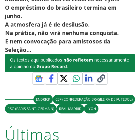
O empréstimo do brasileiro termina em
junho.
A atmosfera já é de desilusão.
Na prática, não virá nenhuma conquista.
E nem convocação para amistosos da
Seleção…
Os textos aqui publicados
não refletem
necessariamente
a opinião do
Grupo Record
.
ENDRICK
CBF (CONFEDERAÇÃO BRASILEIRA DE FUTEBOL)
PSG (PARIS SAINT-GERMAIN)
REAL MADRID
LYON
Últimas