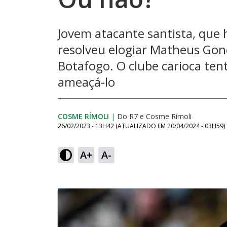
Jovem atacante santista, que 
resolveu elogiar Matheus Gonç
Botafogo. O clube carioca ten
ameaçá-lo
COSME RÍMOLI
|
Do R7
e
Cosme Rímoli
26/02/2023 - 13H42
(ATUALIZADO EM
20/04/2024 - 03H59
)
A+
A-