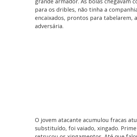
grande armador. As bolas chegavam co
para os dribles, não tinha a companhia
encaixados, prontos para tabelarem, 
adversária.
O jovem atacante acumulou fracas atua
substituído, foi vaiado, xingado. Prime
retrucou os xingamentos. Até que falou