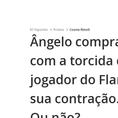
R7 Esportes
Prisma
Cosme Rímoli
Ângelo compra
com a torcida 
jogador do Fl
sua contração.
Ou não?