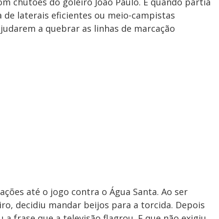
m chutões do goleiro João Paulo. E quando partia
 de laterais eficientes ou meio-campistas
ajudarem a quebrar as linhas de marcação
ções até o jogo contra o Água Santa. Ao ser
iro, decidiu mandar beijos para a torcida. Depois
 a frase que a televisão flagrou. E que não exigiu