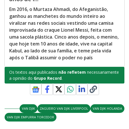
Em 2016, o Murtaza Ahmadi, do Afeganistão,
ganhou as manchetes do mundo inteiro ao
viralizar nas redes sociais vestindo uma camisa
improvisada do craque Lionel Messi, feita com
uma sacola plástica. Cinco anos depois, o menino,
que hoje tem 10 anos de idade, vive na capital
Kabul, ao lado de sua família, e teme pela vida
após o Talibã assumir o poder no país
Os textos aqui publicados
não refletem
necessariamente
a opinião do
Grupo Record
.
VAN DJIK
ZAGUEIRO VAN DJIK LIVERPOOL
VAN DJIK HOLANDA
VAN DJIK EMPURRA TORCEDOR