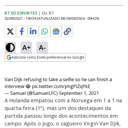
R7 SÓ ESPORTES
|
Do R7
02/09/2021 - 19H34
(ATUALIZADO EM
04/04/2024 - 09H29
)
A+
A-
Adicione como fonte preferencial no Google
Opens in new window
Van Dijk refusing to take a selfie so he can finish a
interview 😂
pic.twitter.com/phgPiZqYkE
— Samuel (@SamueILFC)
September 1, 2021
A Holanda empatou com a Noruega em 1 a 1 na
quarta-feira (1º), mas um dos destaques da
partida passou longe dos acontecimentos em
campo. Após o jogo, o zagueiro Virgin Van Djik,