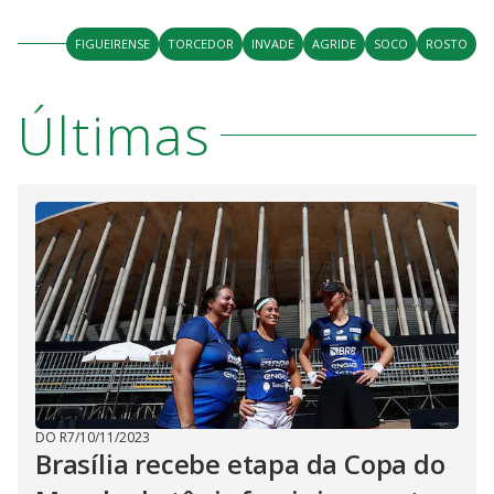
FIGUEIRENSE
TORCEDOR
INVADE
AGRIDE
SOCO
ROSTO
Últimas
DO R7
/
10/11/2023
Brasília recebe etapa da Copa do