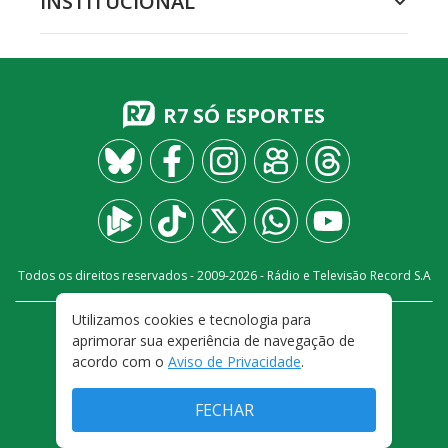
INSTITUCIONAL
R7 SÓ ESPORTES
Todos os direitos reservados - 2009-
2026
- Rádio e Televisão Record S.A
Utilizamos cookies e tecnologia para
CARREIRA
FALE CONOSCO
PRIVACIDADE
aprimorar sua experiência de navegação de
TERMOS E CONDIÇÕES DE USO
acordo com o
Aviso de Privacidade
.
FECHAR