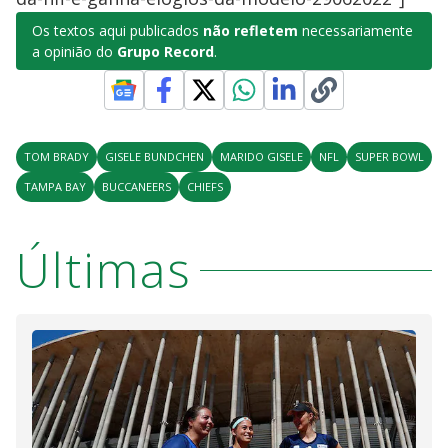
Os textos aqui publicados
não refletem
necessariamente
a opinião do
Grupo Record
.
TOM BRADY
GISELE BUNDCHEN
MARIDO GISELE
NFL
SUPER BOWL
TAMPA BAY
BUCCANEERS
CHIEFS
Últimas