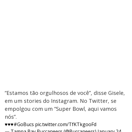
“Estamos tão orgulhosos de você”, disse Gisele,
em um stories do Instagram. No Twitter, se
empolgou com um “Super Bowl, aqui vamos
nós”.
♥️♥️♥️
#GoBucs
pic.twitter.com/TfKTkgooFd
— Tampa Bay Buccaneers (@Buccaneers)
January 24,