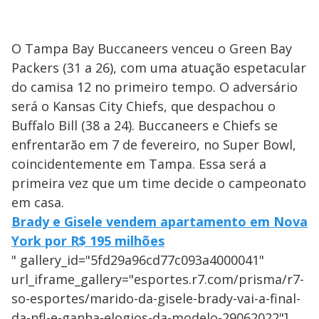
O Tampa Bay Buccaneers venceu o Green Bay
Packers (31 a 26), com uma atuação espetacular
do camisa 12 no primeiro tempo. O adversário
será o Kansas City Chiefs, que despachou o
Buffalo Bill (38 a 24). Buccaneers e Chiefs se
enfrentarão em 7 de fevereiro, no Super Bowl,
coincidentemente em Tampa. Essa será a
primeira vez que um time decide o campeonato
em casa.
Brady e Gisele vendem apartamento em Nova
York por R$ 195 milhões
" gallery_id="5fd29a96cd77c093a4000041"
url_iframe_gallery="esportes.r7.com/prisma/r7-
so-esportes/marido-da-gisele-brady-vai-a-final-
da-nfl-e-ganha-elogios-da-modelo-29062022"]