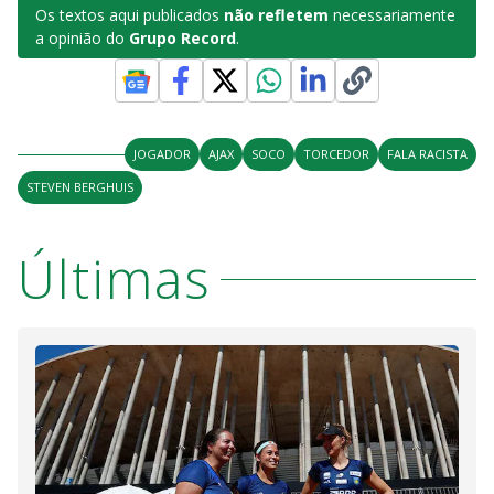
Os textos aqui publicados
não refletem
necessariamente
a opinião do
Grupo Record
.
JOGADOR
AJAX
SOCO
TORCEDOR
FALA RACISTA
STEVEN BERGHUIS
Últimas