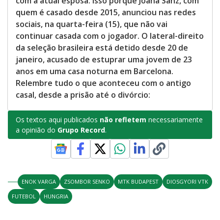
com a atual esposa. Isso porque Joana Sanz, com
quem é casado desde 2015, anunciou nas redes
sociais, na quarta-feira (15), que não vai
continuar casada com o jogador. O lateral-direito
da seleção brasileira está detido desde 20 de
janeiro, acusado de estuprar uma jovem de 23
anos em uma casa noturna em Barcelona.
Relembre tudo o que aconteceu com o antigo
casal, desde a prisão até o divórcio:
Os textos aqui publicados
não refletem
necessariamente
a opinião do
Grupo Record
.
ENOK VARGA
ZSOMBOR SENKO
MTK BUDAPEST
DIOSGYORI VTK
FUTEBOL
HUNGRIA