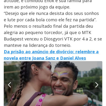
atitude, e convidou Enok e sua família para
irem ao próximo jogo da equipe.
“Desejo que ele nunca desista dos seus sonhos
e lute por cada bola como ele fez na partida”.
Pelo menos o resultado final da partida deu
alegria ao pequeno torcedor, já que o MTK
Budapest venceu o Diosgyori VTK por 4 a 2, e se
manteve na liderança do torneio.
Da prisão ao anúncio de divórcio: relembre a
novela entre Joana Sanz e Daniel Alves