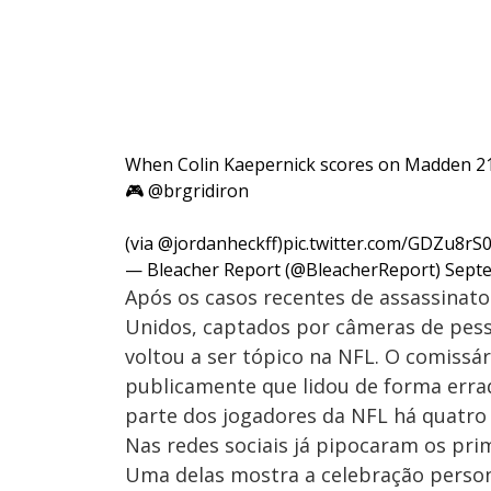
When Colin Kaepernick scores on Madden 21, 
🎮
@brgridiron
(via
@jordanheckff
)
pic.twitter.com/GDZu8rS
— Bleacher Report (@BleacherReport)
Septe
Após os casos recentes de assassinato
Unidos, captados por câmeras de pess
voltou a ser tópico na NFL. O comissár
publicamente que lidou de forma erra
parte dos jogadores da NFL há quatro
Nas redes sociais já pipocaram os pri
Uma delas mostra a celebração perso