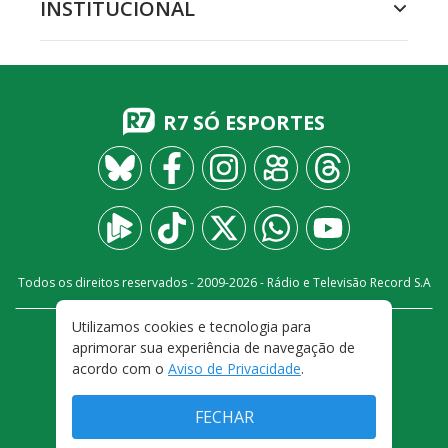
INSTITUCIONAL
R7 SÓ ESPORTES
Todos os direitos reservados - 2009-
2026
- Rádio e Televisão Record S.A
Utilizamos cookies e tecnologia para
CARREIRA
FALE CONOSCO
PRIVACIDADE
aprimorar sua experiência de navegação de
TERMOS E CONDIÇÕES DE USO
acordo com o
Aviso de Privacidade
.
FECHAR