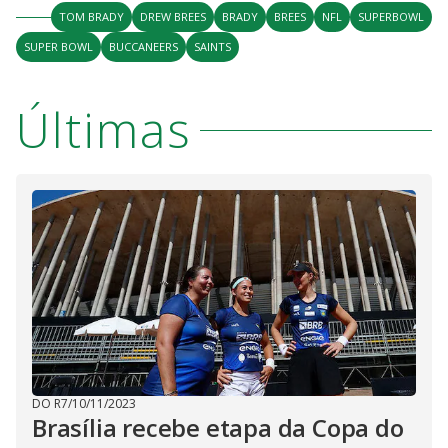
TOM BRADY
DREW BREES
BRADY
BREES
NFL
SUPERBOWL
SUPER BOWL
BUCCANEERS
SAINTS
Últimas
DO R7
/
10/11/2023
Brasília recebe etapa da Copa do