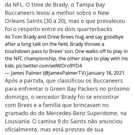
da NFL. O time de Brady, o Tampa Bay
Buccaneers levou a melhor sobre o New
Orleans Saints (30 a 20), mas o que prevaleceu
foi o respeito entre os dois quarterbacks.
As Tom Brady and Drew Brees hug and say goodbye
after a long talk on the field, Brady throws a
touchdown pass to Brees’ son. One walks off to play in
the NFC championship, the other stays to play with his
kids.
pic.twitter.com/wdWDro9YD4
— James Palmer (@JamesPalmerTV)
January 18, 2021
Após a partida, que classificou os Buccaneers
para enfrentar o Green Bay Packers no próximo
domingo, o vencedor Brady foi se encontrar
com Brees e a família que brincavam no
gramado do do Mercedes-Benz Superdome, na
Lousiania. O camisa 9 do Saints não anunciou
oficialmente, mas está prestes de sua