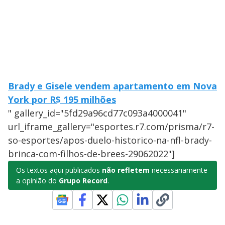
Brady e Gisele vendem apartamento em Nova
York por R$ 195 milhões
" gallery_id="5fd29a96cd77c093a4000041"
url_iframe_gallery="esportes.r7.com/prisma/r7-
so-esportes/apos-duelo-historico-na-nfl-brady-
brinca-com-filhos-de-brees-29062022"]
Os textos aqui publicados
não refletem
necessariamente
a opinião do
Grupo Record
.