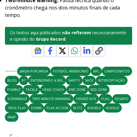
Two-minute warning:
Pausa técnica quando o
cronômetro chega nos dois minutos finais de cada
tempo.
Os textos aqui publicados
não refletem
necessariamente
a opinião do
Grupo Record
.
JARDA POR JARDA
FUTEBOL AMERICANO
NFL
CAMPEONATOS
BLOG
R7
ENTENDENDO A NFL
SAFETY
SACK
INTERCEPTAÇÃO
FUMBLE
TACKLE
HEAD COACH
END ZONE
RED ZONE
SCRIMMAGE
TWO-MINUTE WARNING
ONSIDE KICK
FLAG
DESAFIO
TRICK PLAY
DOWN
PLAY ACTION
BLITZ
AUDIBLE
HUDDLE
SNAP