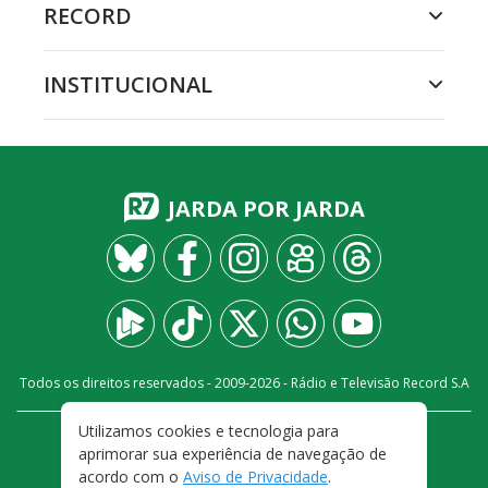
RECORD
INSTITUCIONAL
JARDA POR JARDA
Todos os direitos reservados - 2009-
2026
- Rádio e Televisão Record S.A
Utilizamos cookies e tecnologia para
CARREIRA
FALE CONOSCO
PRIVACIDADE
aprimorar sua experiência de navegação de
TERMOS E CONDIÇÕES DE USO
acordo com o
Aviso de Privacidade
.