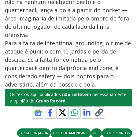
não há nenhum recebedor perto e o
quarterback lança a bola a partir do pocket —
área imaginária delimitada pelo ombro de fora
do último jogador de cada lado da linha
ofensiva.
Para a falta de intentional grounding, o time de
ataque é punido com 10 jardas e perda de
descida. Se a falta for cometida pelo
quarterback dentro da própria end zone, é
considerado safety — dois pontos para o
adversário, além da posse de bola.
Os textos aqui publicados
não refletem
necessariamente
a opinião do
Grupo Record
.
JARDA POR JARDA
FUTEBOL AMERICANO
NFL
CAMPEONATOS