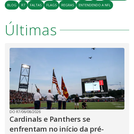
BLOG
R7
FALTAS
FLAGS
REGRAS
ENTENDENDO A NFL
Últimas
DO R7
/
06/08/2026
Cardinals e Panthers se
enfrentam no início da pré-