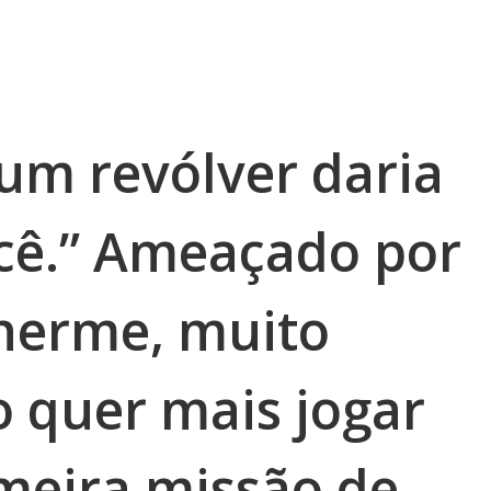
 um revólver daria
cê.” Ameaçado por
lherme, muito
o quer mais jogar
imeira missão de