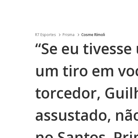
R7 Esportes
Prisma
Cosme Rímoli
“Se eu tivesse
um tiro em vo
torcedor, Gui
assustado, nã
no Santos. Pr