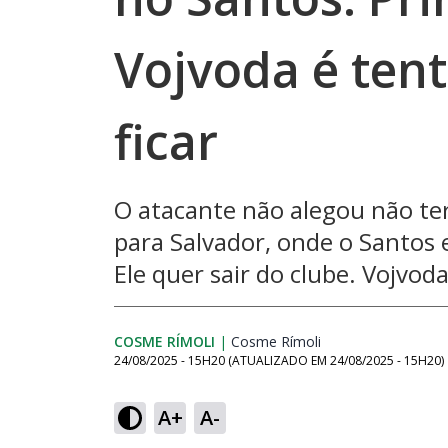
Vojvoda é tent
ficar
O atacante não alegou não ter
para Salvador, onde o Santos e
Ele quer sair do clube. Vojvod
COSME RÍMOLI
|
Cosme Rímoli
Opens in new win
24/08/2025 - 15H20
(ATUALIZADO EM
24/08/2025 - 15H20
)
A+
A-