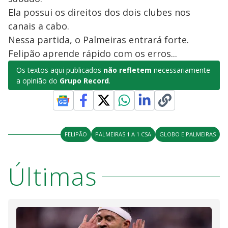
Ela possui os direitos dos dois clubes nos
canais a cabo.
Nessa partida, o Palmeiras entrará forte.
Felipão aprende rápido com os erros...
Os textos aqui publicados
não refletem
necessariamente
a opinião do
Grupo Record
.
FELIPÃO
PALMEIRAS 1 A 1 CSA
GLOBO E PALMEIRAS
Últimas