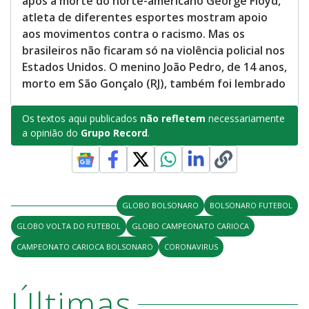
após a morte do norte-americano George Floyd,
atleta de diferentes esportes mostram apoio
aos movimentos contra o racismo. Mas os
brasileiros não ficaram só na violência policial nos
Estados Unidos. O menino João Pedro, de 14 anos,
morto em São Gonçalo (RJ), também foi lembrado
Os textos aqui publicados
não refletem
necessariamente
a opinião do
Grupo Record
.
GLOBO BOLSONARO
BOLSONARO FUTEBOL
GLOBO VOLTA DO FUTEBOL
GLOBO CAMPEONATO CARIOCA
CAMPEONATO CARIOCA BOLSONARO
CORONAVIRUS
Últimas