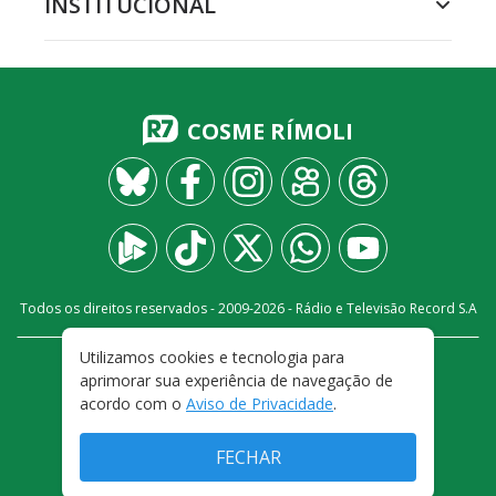
INSTITUCIONAL
COSME RÍMOLI
Todos os direitos reservados - 2009-
2026
- Rádio e Televisão Record S.A
Utilizamos cookies e tecnologia para
CARREIRA
FALE CONOSCO
PRIVACIDADE
aprimorar sua experiência de navegação de
TERMOS E CONDIÇÕES DE USO
acordo com o
Aviso de Privacidade
.
FECHAR