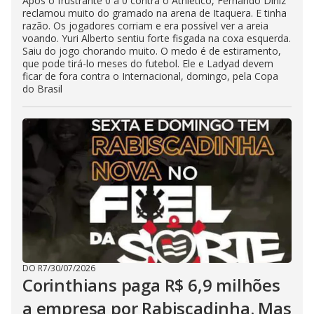
Após o frustrante 0 a 0 contra o Athletico, Fernando Diniz
reclamou muito do gramado na arena de Itaquera. E tinha
razão. Os jogadores corriam e era possível ver a areia
voando. Yuri Alberto sentiu forte fisgada na coxa esquerda.
Saiu do jogo chorando muito. O medo é de estiramento,
que pode tirá-lo meses do futebol. Ele e Ladyad devem
ficar de fora contra o Internacional, domingo, pela Copa
do Brasil
DO R7
/
30/07/2026
Corinthians paga R$ 6,9 milhões
a empresa por Rabiscadinha. Mas