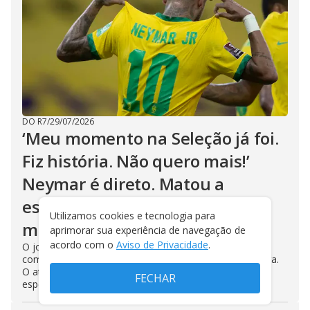
DO R7
/
29/07/2026
‘Meu momento na Seleção já foi.
Fiz história. Não quero mais!’
Neymar é direto. Matou a
esperança que Lucas Moura
Utilizamos cookies e tecnologia para
mostrou no Esporte Record
aprimorar sua experiência de navegação de
acordo com o
Aviso de Privacidade
.
O jogador de 34 anos foi direto: não tem como sonhar
com a Copa de 2030. Neymar respondeu a Lucas Moura.
O atacante do São Paulo assumiu ao Esporte Record:
FECHAR
esperava vê-lo no próximo Mundial. Não vai ver