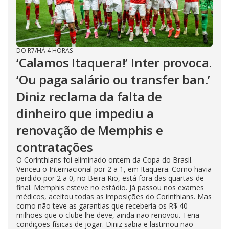
e
o
DO R7
/
HÁ 4 HORAS
‘Calamos Itaquera!’ Inter provoca.
‘Ou paga salário ou transfer ban.’
Diniz reclama da falta de
dinheiro que impediu a
renovação de Memphis e
contratações
O Corinthians foi eliminado ontem da Copa do Brasil.
Venceu o Internacional por 2 a 1, em Itaquera. Como havia
perdido por 2 a 0, no Beira Rio, está fora das quartas-de-
final. Memphis esteve no estádio. Já passou nos exames
médicos, aceitou todas as imposições do Corinthians. Mas
como não teve as garantias que receberia os R$ 40
milhões que o clube lhe deve, ainda não renovou. Teria
condições físicas de jogar. Diniz sabia e lastimou não