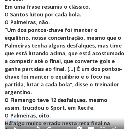
Em uma frase resumiu o clássico.
O Santos lutou por cada bola.
O Palmeiras, não.
“Um dos pontos-chave foi manter o
equilíbrio, nossa concentração, mesmo que o
Palmeiras tenha alguns desfalques, mas time
que está lutando acima, que está acostumado
a competir até o final, que converte gols e
ganha partidas ao final. [...] É um dos pontos-
chave foi manter o equilíbrio e o foco na
partida, lutar a cada bola”, disse o treinador
argentino.
O Flamengo teve 12 desfalques, mesmo
assim, trucidou o Sport, em Recife.
O Palmeiras, oito.
Há algo muito errado nesta reta final na
L
o
a