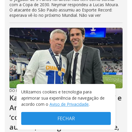
com a Copa de 2030. Neymar respondeu a Lucas Moura.
O atacante do São Paulo assumiu ao Esporte Record:
esperava vê-lo no próximo Mundial. Não vai ver
DO R7
/
28/07/2026
Utilizamos cookies e tecnologia para
Kaká? Leonardo? Cúpula da CBF e
aprimorar sua experiência de navegação de
acordo com o
Aviso de Privacidade
.
Ancelotti avaliam um brasileiro
‘com grande relevância’ ser
FECHAR
auxiliar, na vaga do filho Davide,