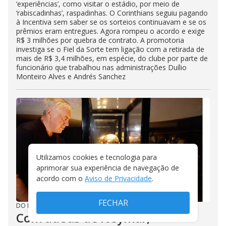
‘experiências’, como visitar o estádio, por meio de
‘rabiscadinhas’, raspadinhas. O Corinthians seguiu pagando
à Incentiva sem saber se os sorteios continuavam e se os
prêmios eram entregues. Agora rompeu o acordo e exige
R$ 3 milhões por quebra de contrato. A promotoria
investiga se o Fiel da Sorte tem ligação com a retirada de
mais de R$ 3,4 milhões, em espécie, do clube por parte de
funcionário que trabalhou nas administrações Duílio
Monteiro Alves e Andrés Sanchez
Utilizamos cookies e tecnologia para
aprimorar sua experiência de navegação de
acordo com o
Aviso de Privacidade
.
FECHAR
DO R7
/
30/07/2026
Com adeus de Neymar,