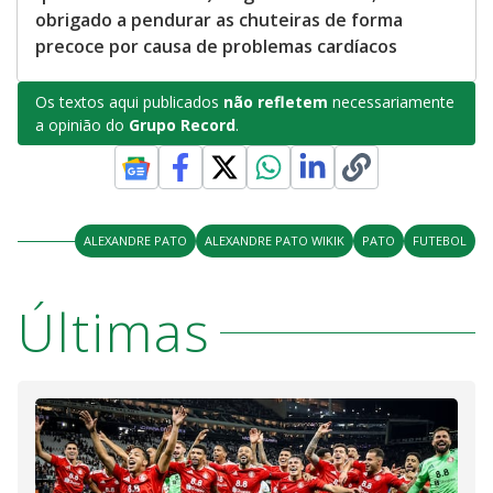
obrigado a pendurar as chuteiras de forma
precoce por causa de problemas cardíacos
Os textos aqui publicados
não refletem
necessariamente
a opinião do
Grupo Record
.
ALEXANDRE PATO
ALEXANDRE PATO WIKIK
PATO
FUTEBOL
Últimas