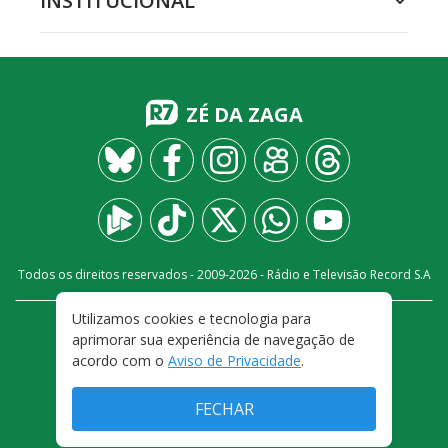
INSTITUCIONAL
ZÉ DA ZAGA
Todos os direitos reservados - 2009-
2026
- Rádio e Televisão Record S.A
Utilizamos cookies e tecnologia para
CARREIRA
FALE CONOSCO
PRIVACIDADE
aprimorar sua experiência de navegação de
TERMOS E CONDIÇÕES DE USO
acordo com o
Aviso de Privacidade
.
FECHAR