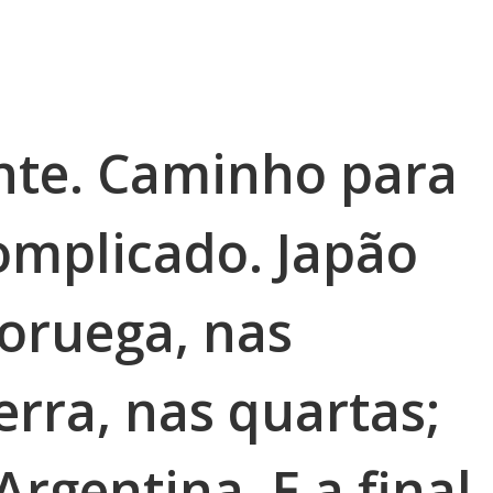
ente. Caminho para
omplicado. Japão
Noruega, nas
erra, nas quartas;
Argentina. E a final