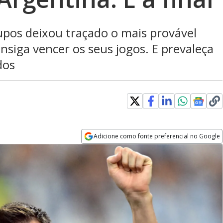
upos deixou traçado o mais provável
onsiga vencer os seus jogos. E prevaleça
dos
dow
Adicione como fonte preferencial no Google
Opens in new window