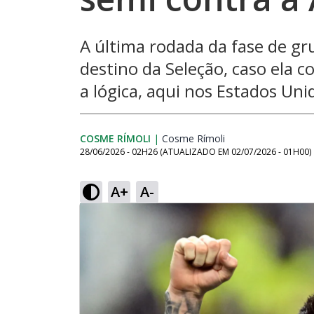
A última rodada da fase de gr
destino da Seleção, caso ela c
a lógica, aqui nos Estados Uni
COSME RÍMOLI
|
Cosme Rímoli
Opens in new win
28/06/2026 - 02H26
(ATUALIZADO EM
02/07/2026 - 01H00
)
A+
A-