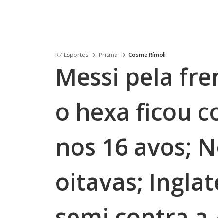
R7 Esportes
Prisma
Cosme Rímoli
Messi pela fr
o hexa ficou c
nos 16 avos; 
oitavas; Inglat
semi contra a 