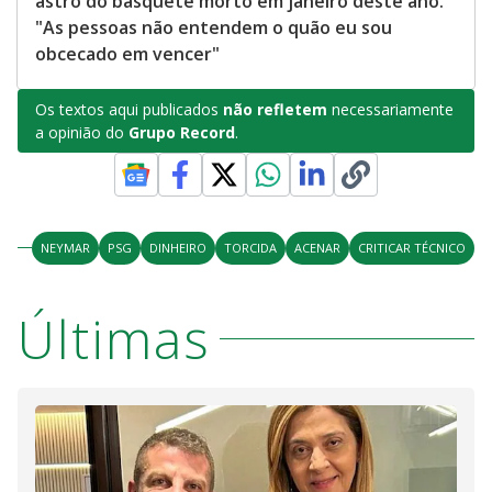
astro do basquete morto em janeiro deste ano.
"As pessoas não entendem o quão eu sou
obcecado em vencer"
Os textos aqui publicados
não refletem
necessariamente
a opinião do
Grupo Record
.
NEYMAR
PSG
DINHEIRO
TORCIDA
ACENAR
CRITICAR TÉCNICO
Últimas