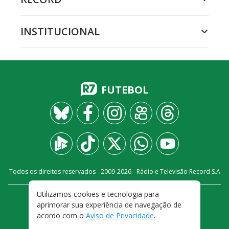
INSTITUCIONAL
FUTEBOL
Todos os direitos reservados - 2009-
2026
- Rádio e Televisão Record S.A
Utilizamos cookies e tecnologia para
CARREIRA
FALE CONOSCO
PRIVACIDADE
aprimorar sua experiência de navegação de
TERMOS E CONDIÇÕES DE USO
acordo com o
Aviso de Privacidade
.