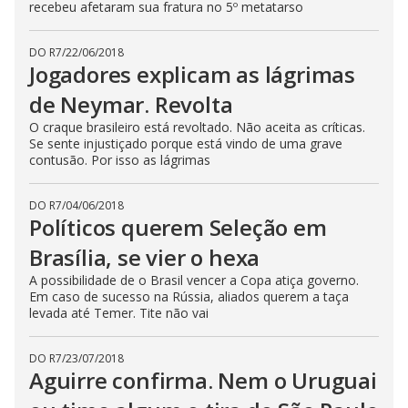
recebeu afetaram sua fratura no 5º metatarso
DO R7
/
22/06/2018
Jogadores explicam as lágrimas
de Neymar. Revolta
O craque brasileiro está revoltado. Não aceita as críticas.
Se sente injustiçado porque está vindo de uma grave
contusão. Por isso as lágrimas
DO R7
/
04/06/2018
Políticos querem Seleção em
Brasília, se vier o hexa
A possibilidade de o Brasil vencer a Copa atiça governo.
Em caso de sucesso na Rússia, aliados querem a taça
levada até Temer. Tite não vai
DO R7
/
23/07/2018
Aguirre confirma. Nem o Uruguai