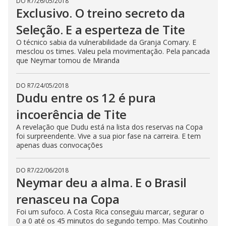
DO R7
/
26/05/2018
Exclusivo. O treino secreto da
Seleção. E a esperteza de Tite
O técnico sabia da vulnerabilidade da Granja Comary. E
mesclou os times. Valeu pela movimentação. Pela pancada
que Neymar tomou de Miranda
DO R7
/
24/05/2018
Dudu entre os 12 é pura
incoerência de Tite
A revelação que Dudu está na lista dos reservas na Copa
foi surpreendente. Vive a sua pior fase na carreira. E tem
apenas duas convocações
DO R7
/
22/06/2018
Neymar deu a alma. E o Brasil
renasceu na Copa
Foi um sufoco. A Costa Rica conseguiu marcar, segurar o
0 a 0 até os 45 minutos do segundo tempo. Mas Coutinho