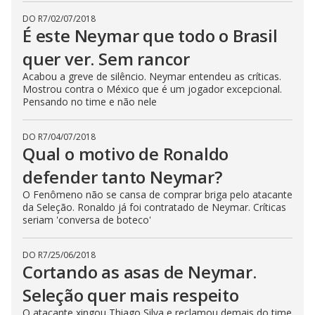
DO R7
/
02/07/2018
É este Neymar que todo o Brasil
quer ver. Sem rancor
Acabou a greve de silêncio. Neymar entendeu as críticas.
Mostrou contra o México que é um jogador excepcional.
Pensando no time e não nele
DO R7
/
04/07/2018
Qual o motivo de Ronaldo
defender tanto Neymar?
O Fenômeno não se cansa de comprar briga pelo atacante
da Seleção. Ronaldo já foi contratado de Neymar. Críticas
seriam 'conversa de boteco'
DO R7
/
25/06/2018
Cortando as asas de Neymar.
Seleção quer mais respeito
O atacante xingou Thiago Silva e reclamou demais do time