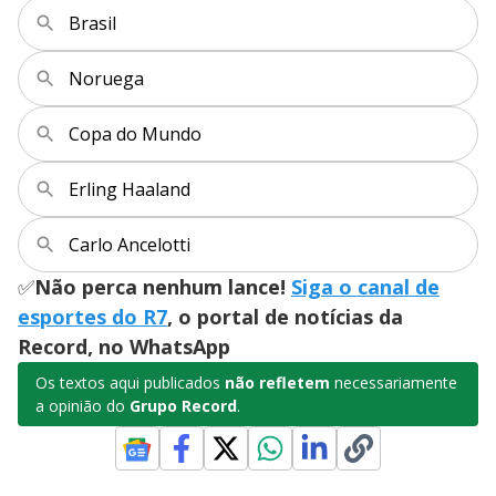
Brasil
Noruega
Copa do Mundo
Erling Haaland
Carlo Ancelotti
✅
Não perca nenhum lance!
Siga o canal de
esportes do R7
, o portal de notícias da
Record, no WhatsApp
Os textos aqui publicados
não refletem
necessariamente
a opinião do
Grupo Record
.