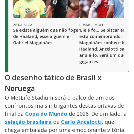
ZÉ DA ZAGA
COSME RÍMOLI
Se existe alguém que não foge
‘Ele é fo... Se piscar errado
de Haaland, esse alguém é
está comemorando.’ Gabr
Gabriel Magalhães
Magalhães conhece bem
Haaland. Ancelotti sabe 
anulá-lo. Será um duelo d
gigantes
O desenho tático de Brasil x
Noruega
O MetLife Stadium será o palco de um dos
confrontos mais intrigantes destas oitavas de
final da
Copa do Mundo
de 2026. De um lado, a
seleção brasileira
de
Carlo Ancelotti
, que
chega embalada por uma emocionante vitória