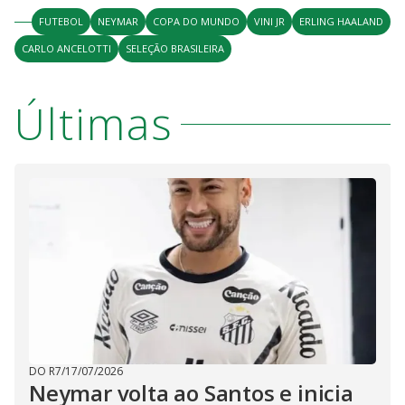
FUTEBOL
NEYMAR
COPA DO MUNDO
VINI JR
ERLING HAALAND
CARLO ANCELOTTI
SELEÇÃO BRASILEIRA
Últimas
DO R7
/
17/07/2026
Neymar volta ao Santos e inicia