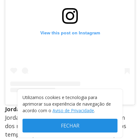
View this post on Instagram
Utilizamos cookies e tecnologia para
aprimorar sua experiência de navegação de
Jordan Ayew (Gana)
acordo com o
Aviso de Privacidade
.
Jordan é filho de Abedi Pelé, considerado um
FECHAR
dos maiores jogadores africanos de todos os
tempos. Apesar da carreira brilhante, o pai