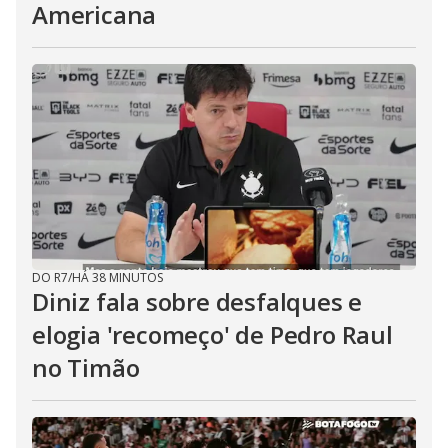
Americana
DO R7
/
HÁ 38 MINUTOS
Diniz fala sobre desfalques e
elogia 'recomeço' de Pedro Raul
no Timão