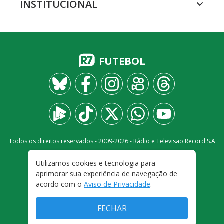
INSTITUCIONAL
FUTEBOL
Todos os direitos reservados - 2009-
2026
- Rádio e Televisão Record S.A
Utilizamos cookies e tecnologia para
CARREIRA
FALE CONOSCO
PRIVACIDADE
aprimorar sua experiência de navegação de
TERMOS E CONDIÇÕES DE USO
acordo com o
Aviso de Privacidade
.
FECHAR